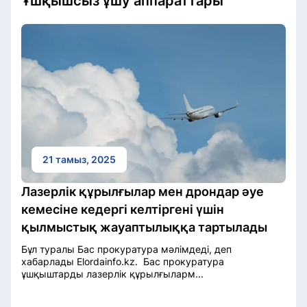
Ұшқышсыз ұшу аппараттары
21 тамыз, 2025
Лазерлік құрылғылар мен дрондар әуе
кемесіне кедергі келтіргені үшін
қылмыстық жауаптылыққа тартылады
Бұл туралы Бас прокуратура мәлімдеді, деп
хабарлады Elordainfo.kz. Бас прокуратура
ұшқыштарды лазерлік құрылғыларм...