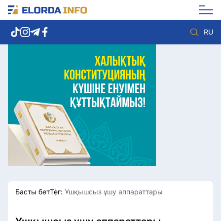
RU
Елорда жаңалықтары
Көзқарас
Саясат
Видео
Әлеумет
Әлем
Экономика
Жолдау
Спорт
Комплаенс қызметі
Мәдениет
Әдеп кодексі
Әртүрлі
Елге қызмет
Басты бет
Тег:
Ұшқышсыз ұшу аппараттары