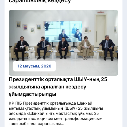
сарапшылық кездесу
12 маусым, 2026
Президенттік орталықта ШЫҰ-ның 25
жылдығына арналған кездесу
ұйымдастырылды
ҚР ПІБ Президенттік орталығында Шанхай
ынтымақтастық ұйымының (ШЫҰ) 25 жылдығы
аясында «Шанхай ынтымақтастық ұйымы: 25
жылдағы эволюциясы мен трансформациясы»
тақырыбында сарапшылы...