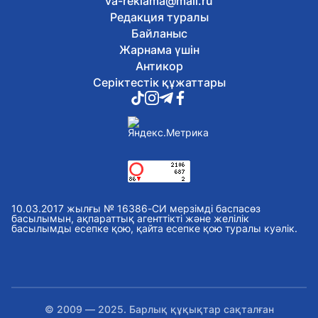
va-reklama@mail.ru
Редакция туралы
Байланыс
Жарнама үшін
Антикор
Серіктестік құжаттары
10.03.2017 жылғы № 16386-СИ мерзімді баспасөз
басылымын, ақпараттық агенттікті және желілік
басылымды есепке қою, қайта есепке қою туралы куәлік.
© 2009 — 2025. Барлық құқықтар сақталған