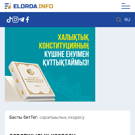
RU
Елорда жаңалықтары
Көзқарас
Саясат
Видео
Әлеумет
Әлем
Экономика
Жолдау
Спорт
Комплаенс қызметі
Мәдениет
Әдеп кодексі
Әртүрлі
Елге қызмет
Басты бет
Тег:
сарапшылық кездесу