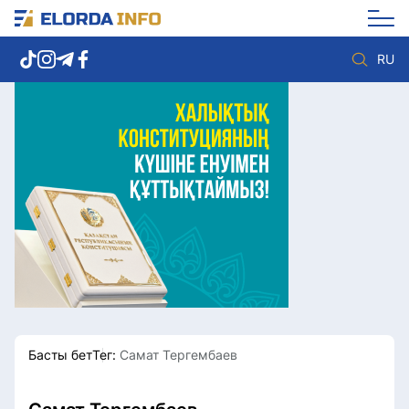
RU
Елорда жаңалықтары
Көзқарас
Саясат
Видео
Әлеумет
Әлем
Экономика
Жолдау
Спорт
Комплаенс қызметі
Мәдениет
Әдеп кодексі
Әртүрлі
Елге қызмет
Басты бет
Тег:
Самат Тергембаев