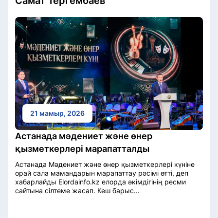
Самат Тергембаев
21 мамыр, 2026
Астанада мәдениет және өнер
қызметкерлері марапатталды
Астанада Мәдениет және өнер қызметкерлері күніне
орай сала мамандарын марапаттау рәсімі өтті, деп
хабарлайды Elordainfo.kz елорда әкімдігінің ресми
сайтына сілтеме жасап. Кеш барыс...