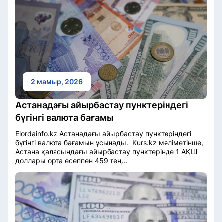
2 мамыр, 2026
Астанадағы айырбастау пунктеріндегі
бүгінгі валюта бағамы
Elordainfo.kz Астанадағы айырбастау пунктеріндегі
бүгінгі валюта бағамын ұсынады. Kurs.kz мәліметінше,
Астана қаласындағы айырбастау пунктерінде 1 АҚШ
доллары орта есеппен 459 тең...