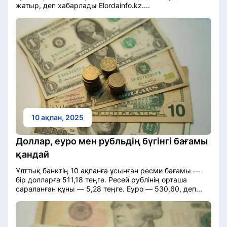
жатыр, деп хабарлады Elordainfo.kz....
10 ақпан, 2025
Доллар, еуро мен рубльдің бүгінгі бағамы
қандай
Ұлттық банктің 10 ақпанға ұсынған ресми бағамы —
бір долларға 511,18 теңге. Ресей рублінің орташа
сараланған құны — 5,28 теңге. Еуро — 530,60, деп...