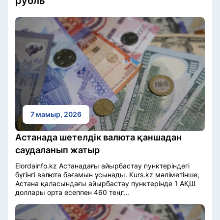
рубль
7 мамыр, 2026
Астанада шетелдік валюта қаншадан
саудаланып жатыр
Elordainfo.kz Астанадағы айырбастау пунктеріндегі
бүгінгі валюта бағамын ұсынады. Kurs.kz мәліметінше,
Астана қаласындағы айырбастау пунктерінде 1 АҚШ
доллары орта есеппен 460 теңг...