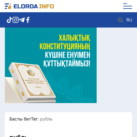
RU
Елорда жаңалықтары
Көзқарас
Саясат
Видео
Әлеумет
Әлем
Экономика
Жолдау
Спорт
Комплаенс қызметі
Мәдениет
Әдеп кодексі
Әртүрлі
Елге қызмет
Басты бет
Тег:
рубль