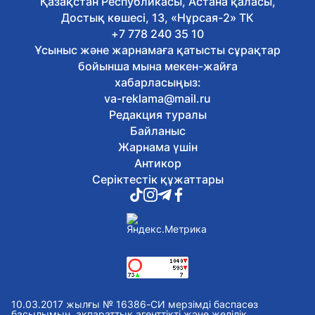
Қазақстан Республикасы, Астана қаласы,
Достық көшесі, 13, «Нұрсая-2» ТК
+7 778 240 35 10
Ұсыныс және жарнамаға қатысты сұрақтар
бойынша мына мекен-жайға
хабарласыңыз:
va-reklama@mail.ru
Редакция туралы
Байланыс
Жарнама үшін
Антикор
Серіктестік құжаттары
10.03.2017 жылғы № 16386-СИ мерзімді баспасөз
басылымын, ақпараттық агенттікті және желілік