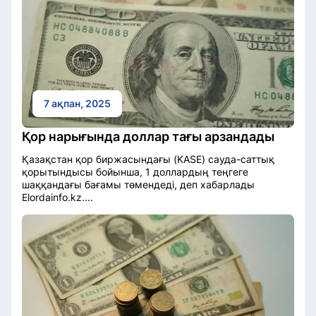
7 ақпан, 2025
Қор нарығында доллар тағы арзандады
Қазақстан қор биржасындағы (KASE) сауда-саттық
қорытындысы бойынша, 1 доллардың теңгеге
шаққандағы бағамы төмендеді, деп хабарлады
Elordainfo.kz....