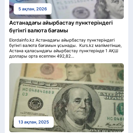
5 ақпан, 2026
Астанадағы айырбастау пунктеріндегі
бүгінгі валюта бағамы
Elordainfo.kz Астанадағы айырбастау пунктеріндегі
бүгінгі валюта бағамын ұсынады. Kurs.kz мәліметінше,
Астана қаласындағы айырбастау пунктерінде 1 АҚШ
доллары орта есеппен 492,82...
13 ақпан, 2025