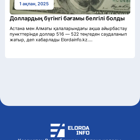
1 ақпан, 2025
Доллардың бүгінгі бағамы белгілі болды
Астана мен Алматы қалаларындағы ақша айырбастау
пункттерінде доллар 516 — 522 теңгеден саудаланып
жатыр, деп хабарлады Elordainfo.kz....