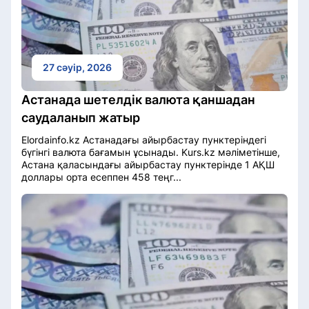
27 сәуір, 2026
Астанада шетелдік валюта қаншадан
саудаланып жатыр
Elordainfo.kz Астанадағы айырбастау пунктеріндегі
бүгінгі валюта бағамын ұсынады. Kurs.kz мәліметінше,
Астана қаласындағы айырбастау пунктерінде 1 АҚШ
доллары орта есеппен 458 теңг...