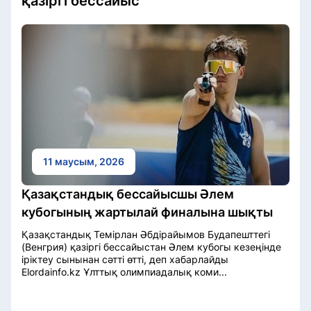
қазіргі бессайыс
11 маусым, 2026
Қазақстандық бессайысшы Әлем
кубогының жартылай финалына шықты
Қазақстандық Темірлан Әбдірайымов Будапешттегі
(Венгрия) қазіргі бессайыстан Әлем кубогы кезеңінде
іріктеу сынынан сәтті өтті, деп хабарлайды
Elordainfo.kz Ұлттық олимпиадалық коми...