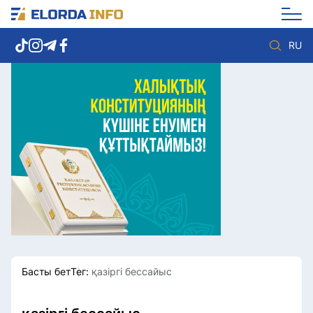
RU
Елорда жаңалықтары
Көзқарас
Саясат
Видео
Әлеумет
Әлем
Экономика
Жолдау
Спорт
Комплаенс қызметі
Мәдениет
Әдеп кодексі
Әртүрлі
Елге қызмет
Басты бет
Тег:
қазіргі бессайыс