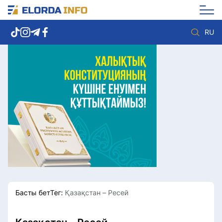
RU
Елорда жаңалықтары
Көзқарас
Саясат
Видео
Әлеумет
Әлем
Экономика
Жолдау
Спорт
Комплаенс қызметі
Мәдениет
Әдеп кодексі
Әртүрлі
Елге қызмет
Басты бет
Тег:
Қазақстан – Ресей