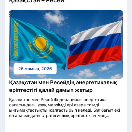
Қазақстан – Ресей
26 мамыр, 2026
Қазақстан мен Ресейдің энергетикалық
әріптестігі қалай дамып жатыр
Қазақстан мен Ресей Федерациясы энергетика
саласындағы ұзақ мерзімді әрі өзара тиімді
ынтымақтастықты жалғастырып келеді. Бұл бағыт екі
ел арасындағы стратегиялық әріптестіктің маң...