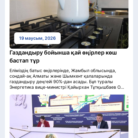
19 маусым, 2026
Газдандыру бойынша қай өңірлер көш
бастап тұр
Еліміздің батыс өңірлерінде, Жамбыл облысында,
сондай-ақ Алматы және Шымкент қалаларында
газдандыру деңгейі 90%-дан асады. Бұл туралы
Энергетика вице-министрі Қайырхан Тұтқышбаев О...