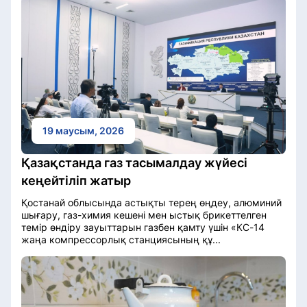
19 маусым, 2026
Қазақстанда газ тасымалдау жүйесі
кеңейтіліп жатыр
Қостанай облысында астықты терең өңдеу, алюминий
шығару, газ-химия кешені мен ыстық брикеттелген
темір өндіру зауыттарын газбен қамту үшін «КС-14
жаңа компрессорлық станциясының құ...