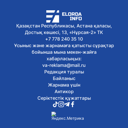
Қазақстан Республикасы, Астана қаласы,
Достық көшесі, 13, «Нұрсая-2» ТК
+7 778 240 35 10
Ұсыныс және жарнамаға қатысты сұрақтар
бойынша мына мекен-жайға
хабарласыңыз:
va-reklama@mail.ru
Редакция туралы
Байланыс
Жарнама үшін
Антикор
Серіктестік құжаттары