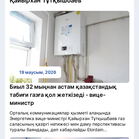
Қайырхан Тұтқышбаев
19 маусым, 2026
Биыл 32 мыңнан астам қазақстандық
табиғи газға қол жеткізеді - вице-
министр
Орталық коммуникациялар қызметі алаңында
Энергетика вице-министрі Қайырхан Тұтқышбаев газ
саласының қазіргі нәтижесі мен даму перспективасы
туралы баяндады, деп хабарлайды Elordain...