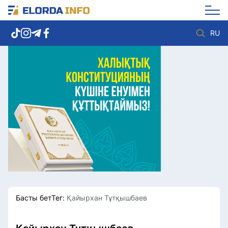
RU
Елорда жаңалықтары
Көзқарас
Саясат
Видео
Әлеумет
Әлем
Экономика
Жолдау
Спорт
Комплаенс қызметі
Мәдениет
Әдеп кодексі
Әртүрлі
Елге қызмет
Басты бет
Тег:
Қайырхан Тұтқышбаев