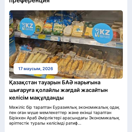
преференция
17 маусым, 2026
Қазақстан тауарын БАӘ нарығына
шығаруға қолайлы жағдай жасайтын
келісім мақұлданды
Мәжіліс бір тараптан Еуразиялық экономикалық одақ
пен оған мүше мемлекеттер және екінші тараптан
Біріккен Араб Әмірліктері арасындағы Экономикалық
әріптестік туралы келісімді ратиф...