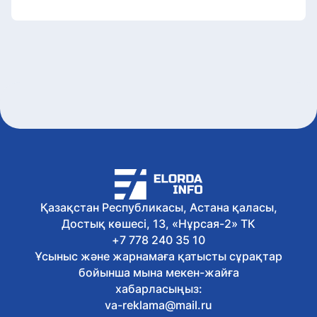
Қазақстан Республикасы, Астана қаласы,
Достық көшесі, 13, «Нұрсая-2» ТК
+7 778 240 35 10
Ұсыныс және жарнамаға қатысты сұрақтар
бойынша мына мекен-жайға
хабарласыңыз:
va-reklama@mail.ru