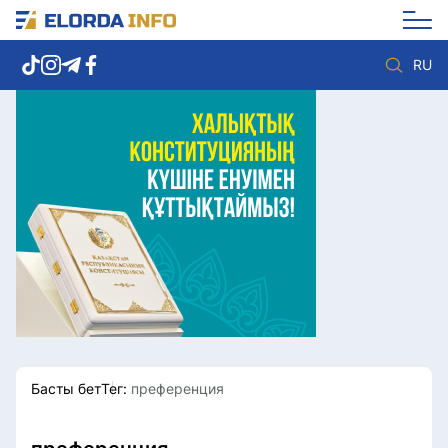
RU
Елорда жаңалықтары
Көзқарас
Саясат
Видео
Әлеумет
Әлем
Экономика
Жолдау
Спорт
Комплаенс қызметі
Мәдениет
Әдеп кодексі
Әртүрлі
Елге қызмет
Басты бет
Тег:
преференция