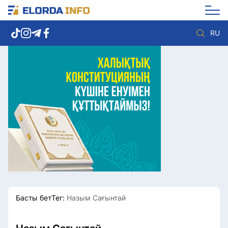
RU
Елорда жаңалықтары
Көзқарас
Саясат
Видео
Әлеумет
Әлем
Экономика
Жолдау
Спорт
Комплаенс қызметі
Мәдениет
Әдеп кодексі
Әртүрлі
Елге қызмет
Басты бет
Тег:
Назым Сағынтай