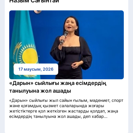
Назым Сағынтай
17 маусым, 2026
«Дарын» сыйлығы жаңа есімдердің
танылуына жол ашады
«Дарын» сыйлығы жыл сайын ғылым, мәдениет, спорт
және қоғамдық қызмет салаларында жоғары
жетістіктерге қол жеткізген жастарды қолдап, жаңа
есімдердің танылуына жол ашады, деп хабар...