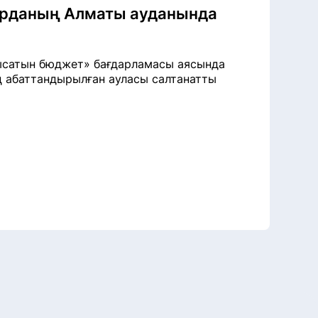
орданың Алматы ауданында
ысатын бюджет» бағдарламасы аясында
ң абаттандырылған ауласы салтанатты