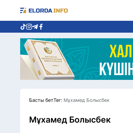
Басты бет
Тег:
Мұхамед Болысбек
Мұхамед Болысбек