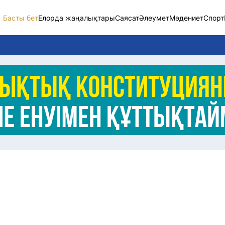
Басты бет
Елорда жаңалықтары
Саясат
Әлеумет
Мәдениет
Спорт
Елорда жаңалықт
Саясат
Әлеумет
Экономика
Спорт
Мәдениет
Әртүрлі