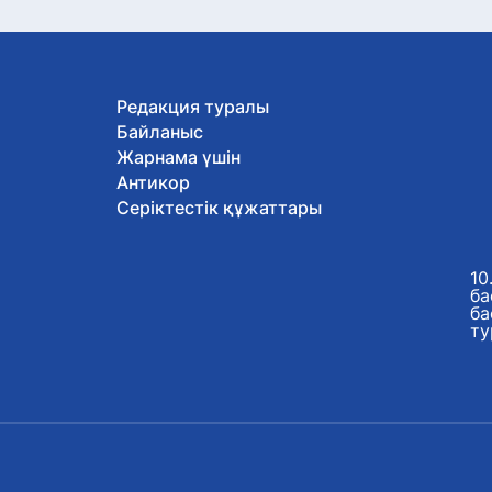
Редакция туралы
Байланыс
Жарнама үшін
Антикор
Серіктестік құжаттары
10
ба
ба
ту