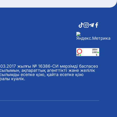
.03.2017 жылғы № 16386-СИ мерзімді баспасөз
сылымын, ақпараттық агенттікті және желілік
сылымды есепке қою, қайта есепке қою
ралы куәлік.