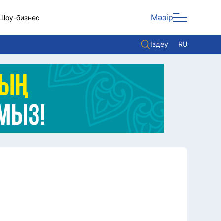
Мәзір
Шоу-бизнес
Іздеу
RU
ары
Көзқарас
Видео
Әлем
Жолдау
Комплаенс қызметі
Әдеп кодексі
Елге қызмет