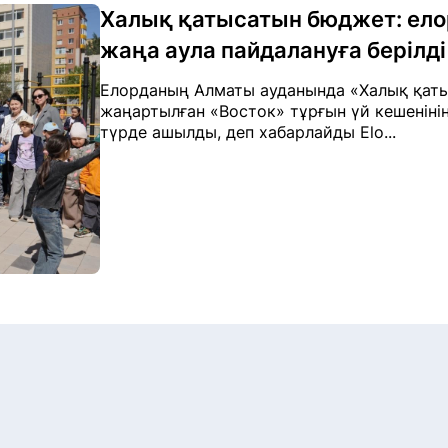
Халық қатысатын бюджет: ел
жаңа аула пайдалануға берілді
Елорданың Алматы ауданында «Халық қат
жаңартылған «Восток» тұрғын үй кешеніні
түрде ашылды, деп хабарлайды Elo...