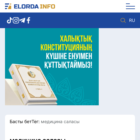
RU
Елорда жаңалықтары
Көзқарас
Саясат
Видео
Әлеумет
Әлем
Экономика
Жолдау
Спорт
Комплаенс қызметі
Мәдениет
Әдеп кодексі
Әртүрлі
Елге қызмет
Басты бет
Тег:
медицина саласы