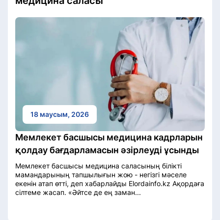
медицина саласы
18 маусым, 2026
Мемлекет басшысы медицина кадрларын
қолдау бағдарламасын әзірлеуді ұсынды
Мемлекет басшысы медицина саласының білікті
мамандарының тапшылығын жою - негізгі мәселе
екенін атап өтті, деп хабарлайды Elordainfo.kz Ақордаға
сілтеме жасап. «Әйтсе де ең заман...