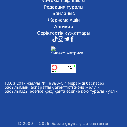
va-reklama@mail.ru
Редакция туралы
Байланыс
Жарнама үшін
Антикор
Серіктестік құжаттары
10.03.2017 жылғы № 16386-СИ мерзімді баспасөз
басылымын, ақпараттық агенттікті және желілік
басылымды есепке қою, қайта есепке қою туралы куәлік.
© 2009 — 2025. Барлық құқықтар сақталған