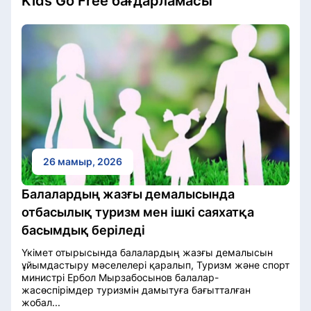
Kids Go Free бағдарламасы
26 мамыр, 2026
Балалардың жазғы демалысында
отбасылық туризм мен ішкі саяхатқа
басымдық беріледі
Үкімет отырысында балалардың жазғы демалысын
ұйымдастыру мәселелері қаралып, Туризм және спорт
министрі Ербол Мырзабосынов балалар-
жасөспірімдер туризмін дамытуға бағытталған
жобал...