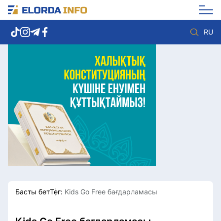
RU
Елорда жаңалықтары
Көзқарас
Саясат
Видео
Әлеумет
Әлем
Экономика
Жолдау
Спорт
Комплаенс қызметі
Мәдениет
Әдеп кодексі
Әртүрлі
Елге қызмет
Басты бет
Тег:
Kids Go Free бағдарламасы