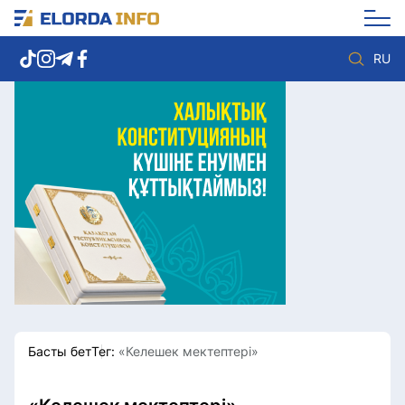
RU
Елорда жаңалықтары
Көзқарас
Саясат
Видео
Әлеумет
Әлем
Экономика
Жолдау
Спорт
Комплаенс қызметі
Мәдениет
Әдеп кодексі
Әртүрлі
Елге қызмет
Басты бет
Тег:
«Келешек мектептері»