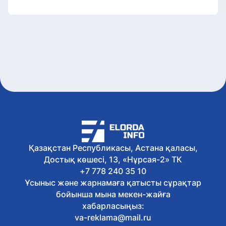
Қазақстан Республикасы, Астана қаласы,
Достық көшесі, 13, «Нұрсая-2» ТК
+7 778 240 35 10
Ұсыныс және жарнамаға қатысты сұрақтар
бойынша мына мекен-жайға
хабарласыңыз:
va-reklama@mail.ru