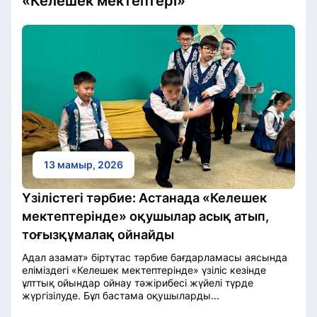
«Келешек мектептері»
13 мамыр, 2026
Үзілістегі тәрбие: Астанада «Келешек
мектептерінде» оқушылар асық атып,
тоғызқұмалақ ойнайды
Адал азамат» біртұтас тәрбие бағдарламасы аясында
еліміздегі «Келешек мектептерінде» үзіліс кезінде
ұлттық ойындар ойнау тәжірибесі жүйелі түрде
жүргізілуде. Бұл бастама оқушыларды...