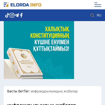
RU
Елорда жаңалықтары
Көзқарас
Саясат
Видео
Әлеумет
Әлем
Экономика
Жолдау
Спорт
Комплаенс қызметі
Мәдениет
Әдеп кодексі
Әртүрлі
Елге қызмет
Басты бет
Тег:
инфрақұрылымдық жобалар