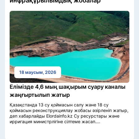
инфрақұрылымдық жобалар
18 маусым, 2026
Елімізде 4,6 мың шақырым суару каналы
жаңғыртылып жатыр
Қазақстанда 13 су қоймасын салу және 18 су
қоймасын реконструкциялау жобасы әзірленіп жатыр,
деп хабарлайды Elordainfo.kz Су ресурстары және
ирригация министрлігіне сілтеме жасап....