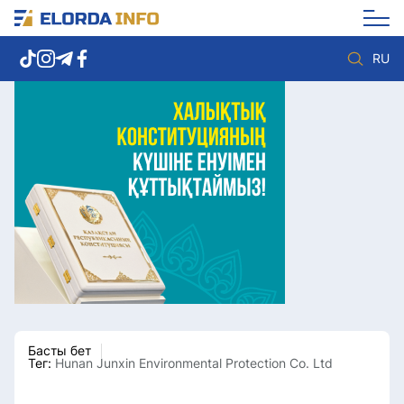
RU
Елорда жаңалықтары
Көзқарас
Саясат
Видео
Әлеумет
Әлем
Экономика
Жолдау
Спорт
Комплаенс қызметі
Мәдениет
Әдеп кодексі
Әртүрлі
Елге қызмет
Басты бет
Тег:
Hunan Junxin Environmental Protection Co. Ltd