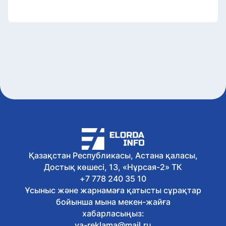
Қазақстан Республикасы, Астана қаласы,
Достық көшесі, 13, «Нұрсая-2» ТК
+7 778 240 35 10
Ұсыныс және жарнамаға қатысты сұрақтар
бойынша мына мекен-жайға
хабарласыңыз:
va-reklama@mail.ru