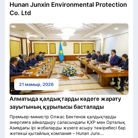
Hunan Junxin Environmental Protection
Co. Ltd
21 мамыр, 2026
Алматыда қалдықтарды кәдеге жарату
зауытының құрылысы басталады
Премьер-министр Олжас Бектенов қалдықтарды
энергияға айналдыру саласындағы ҚХР мен Орталық
Азиядағы ірі жобаларды жүзеге асыру тәжірибесі бар
жетекші қытайлық компания – Hunan Junx...