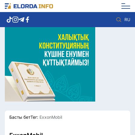
RU
Елорда жаңалықтары
Көзқарас
Саясат
Видео
Әлеумет
Әлем
Экономика
Жолдау
Спорт
Комплаенс қызметі
Мәдениет
Әдеп кодексі
Әртүрлі
Елге қызмет
Басты бет
Тег:
ExxonMobil