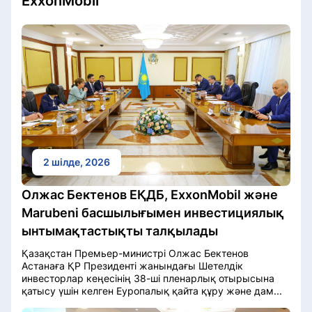
ExxonMobil
2 шілде, 2026
Олжас Бектенов ЕҚДБ, ExxonMobil және
Marubeni басшылығымен инвестициялық
ынтымақтастықты талқылады
Қазақстан Премьер-министрі Олжас Бектенов
Астанаға ҚР Президенті жанындағы Шетелдік
инвесторлар кеңесінің 38-ші пленарлық отырысына
қатысу үшін келген Еуропалық қайта құру және дам...