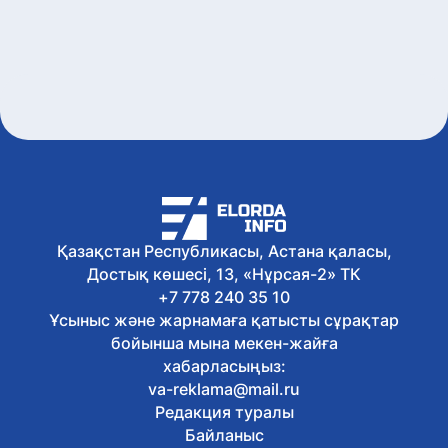
Қазақстан Республикасы, Астана қаласы,
Достық көшесі, 13, «Нұрсая-2» ТК
+7 778 240 35 10
Ұсыныс және жарнамаға қатысты сұрақтар
бойынша мына мекен-жайға
хабарласыңыз:
va-reklama@mail.ru
Редакция туралы
Байланыс