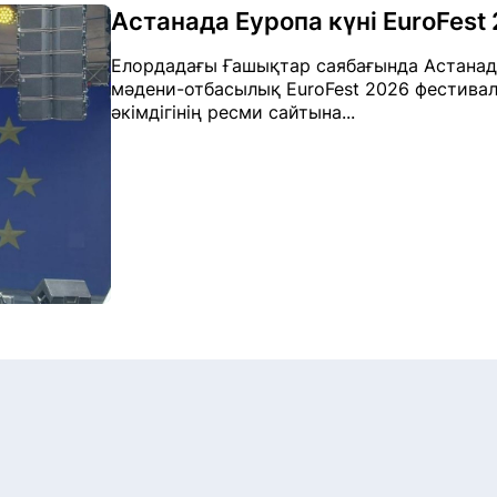
Астанада Еуропа күні EuroFest 
Елордадағы Ғашықтар саябағында Астанад
мәдени-отбасылық EuroFest 2026 фестивалі 
әкімдігінің ресми сайтына...