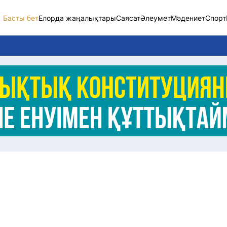
Басты бет
Елорда жаңалықтары
Саясат
Әлеумет
Мәдениет
Спорт
Елорда жаңалықт
Саясат
Әлеумет
Экономика
Спорт
Мәдениет
Әртүрлі