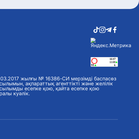
.03.2017 жылғы № 16386-СИ мерзімді баспасөз
сылымын, ақпараттық агенттікті және желілік
сылымды есепке қою, қайта есепке қою
ралы куәлік.