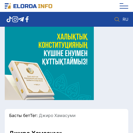
RU
Елорда жаңалықтары
Көзқарас
Саясат
Видео
Әлеумет
Әлем
Экономика
Жолдау
Спорт
Комплаенс қызметі
Мәдениет
Әдеп кодексі
Әртүрлі
Елге қызмет
Басты бет
Тег:
Джиро Хамасуми