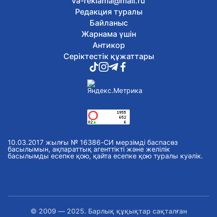
va-reklama@mail.ru
Редакция туралы
Байланыс
Жарнама үшін
Антикор
Серіктестік құжаттары
10.03.2017 жылғы № 16386-СИ мерзімді баспасөз
басылымын, ақпараттық агенттікті және желілік
басылымды есепке қою, қайта есепке қою туралы куәлік.
© 2009 — 2025. Барлық құқықтар сақталған