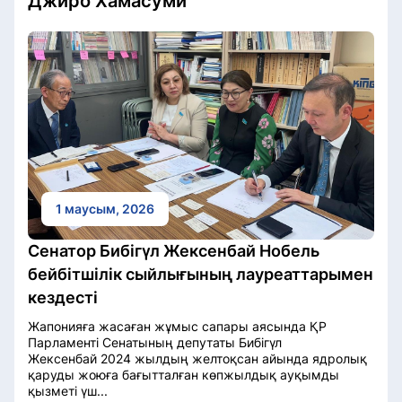
Джиро Хамасуми
1 маусым, 2026
Сенатор Бибігүл Жексенбай Нобель
бейбітшілік сыйлығының лауреаттарымен
кездесті
Жапонияға жасаған жұмыс сапары аясында ҚР
Парламенті Сенатының депутаты Бибігүл
Жексенбай 2024 жылдың желтоқсан айында ядролық
қаруды жоюға бағытталған көпжылдық ауқымды
қызметі үш...