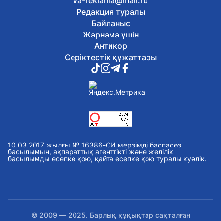
va-reklama@mail.ru
Редакция туралы
Байланыс
Жарнама үшін
Антикор
Серіктестік құжаттары
10.03.2017 жылғы № 16386-СИ мерзімді баспасөз
басылымын, ақпараттық агенттікті және желілік
басылымды есепке қою, қайта есепке қою туралы куәлік.
© 2009 — 2025. Барлық құқықтар сақталған