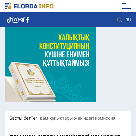
RU
Елорда жаңалықтары
Көзқарас
Саясат
Видео
Әлеумет
Әлем
Экономика
Жолдау
Спорт
Комплаенс қызметі
Мәдениет
Әдеп кодексі
Әртүрлі
Елге қызмет
Басты бет
Тег:
дам құқықтары жөніндегі комиссия