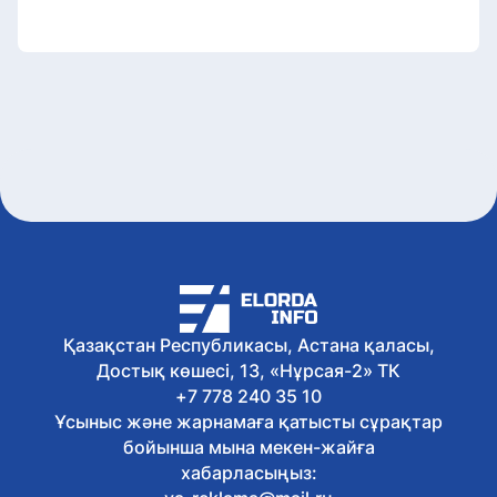
Қазақстан Республикасы, Астана қаласы,
Достық көшесі, 13, «Нұрсая-2» ТК
+7 778 240 35 10
Ұсыныс және жарнамаға қатысты сұрақтар
бойынша мына мекен-жайға
хабарласыңыз: