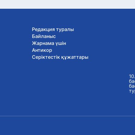
Редакция туралы
Байланыс
Жарнама үшін
Антикор
Серіктестік құжаттары
10
ба
ба
ту