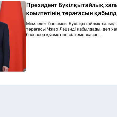
Президент Бүкілқытайлық хал
комитетінің төрағасын қабыл
Мемлекет басшысы Бүкілқытайлық халық ө
төрағасы Чжао Лэцзиді қабылдады, деп ха
баспасөз қызметіне сілтеме жасап....