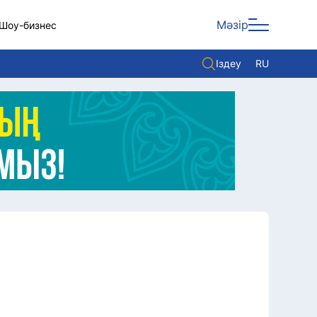
Мәзір
Шоу-бизнес
Іздеу
RU
ары
Көзқарас
Видео
Әлем
Жолдау
Комплаенс қызметі
Әдеп кодексі
Елге қызмет