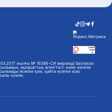
.03.2017 жылғы № 16386-СИ мерзімді баспасөз
сылымын, ақпараттық агенттікті және желілік
сылымды есепке қою, қайта есепке қою
ралы куәлік.