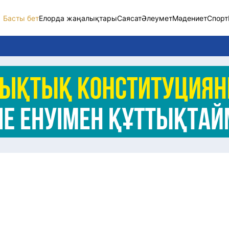
Басты бет
Елорда жаңалықтары
Саясат
Әлеумет
Мәдениет
Спорт
Елорда жаңалықт
Саясат
Әлеумет
Экономика
Спорт
Мәдениет
Әртүрлі