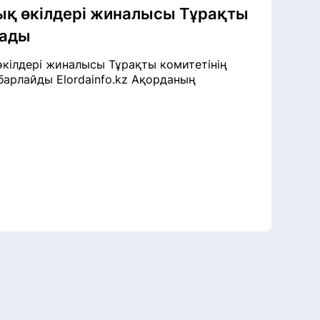
ық өкілдері жиналысы Тұрақты
дады
кілдері жиналысы Тұрақты комитетінің
барлайды Elordainfo.kz Ақорданың