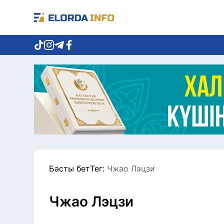
Басты бет
Тег:
Чжао Лэцзи
Чжао Лэцзи