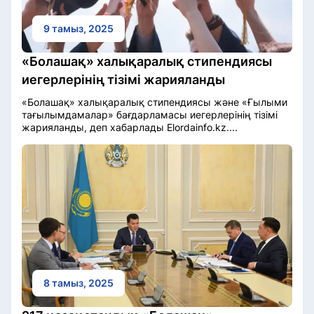
9 тамыз, 2025
«Болашақ» халықаралық стипендиясы
иегерлерінің тізімі жарияланды
«Болашақ» халықаралық стипендиясы және «Ғылыми
тағылымдамалар» бағдарламасы иегерлерінің тізімі
жарияланды, деп хабарлады Elordainfo.kz....
8 тамыз, 2025