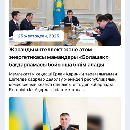
25 желтоқсан, 2025
Жасанды интеллект және атом
энергетикасы мамандары «Болашақ»
бағдарламасы бойынша білім алады
Мемлекеттік кеңесші Ерлан Қариннің төрағалығымен
Шетелде кадрлар даярлау жөніндегі республикалық
комиссияның кезекті отырысы өтті, деп хабарлады
Elordainfo.kz Ақордаға сілтеме жаса...