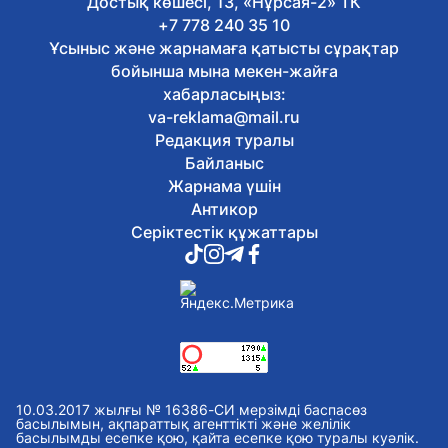
Достық көшесі, 13, «Нұрсая-2» ТК
+7 778 240 35 10
Ұсыныс және жарнамаға қатысты сұрақтар
бойынша мына мекен-жайға
хабарласыңыз:
va-reklama@mail.ru
Редакция туралы
Байланыс
Жарнама үшін
Антикор
Серіктестік құжаттары
10.03.2017 жылғы № 16386-СИ мерзімді баспасөз
басылымын, ақпараттық агенттікті және желілік
басылымды есепке қою, қайта есепке қою туралы куәлік.