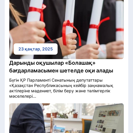
23 қаңтар, 2025
Дарынды оқушылар «Болашақ»
бағдарламасымен шетелде оқи алады
Бүгін ҚР Парламенті Сенатының депутаттары
«Қазақстан Республикасының кейбір заңнамалық
актілеріне мәдениет, білім беру және тәлімгерлік
мәселелері...