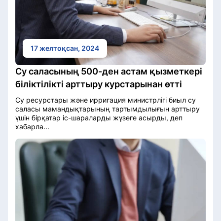
17 желтоқсан, 2024
Су саласының 500-ден астам қызметкері
біліктілікті арттыру курстарынан өтті
Су ресурстары және ирригация министрлігі биыл су
саласы мамандықтарының тартымдылығын арттыру
үшін бірқатар іс-шараларды жүзеге асырды, деп
хабарла...