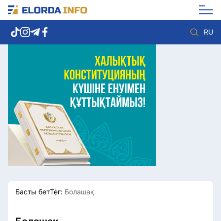
RU
Елорда жаңалықтары
Көзқарас
Саясат
Видео
Әлеумет
Әлем
Экономика
Жолдау
Спорт
Комплаенс қызметі
Мәдениет
Әдеп кодексі
Әртүрлі
Елге қызмет
Басты бет
Тег:
Болашақ