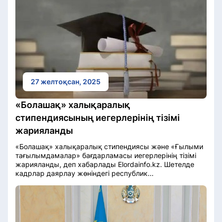
27 желтоқсан, 2025
«Болашақ» халықаралық
стипендиясының иегерлерінің тізімі
жарияланды
«Болашақ» халықаралық стипендиясы және «Ғылыми
тағылымдамалар» бағдарламасы иегерлерінің тізімі
жарияланды, деп хабарлады Elordainfo.kz. Шетелде
кадрлар даярлау жөніндегі республик...