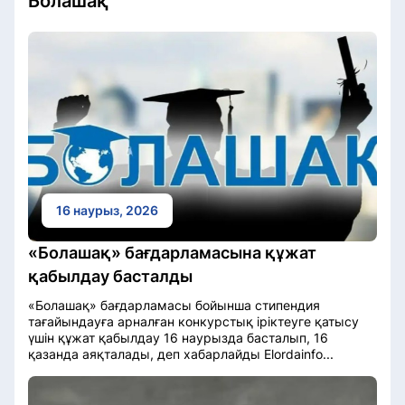
Болашақ
16 наурыз, 2026
«Болашақ» бағдарламасына құжат
қабылдау басталды
«Болашақ» бағдарламасы бойынша стипендия
тағайындауға арналған конкурстық іріктеуге қатысу
үшін құжат қабылдау 16 наурызда басталып, 16
қазанда аяқталады, деп хабарлайды Elordainfo...