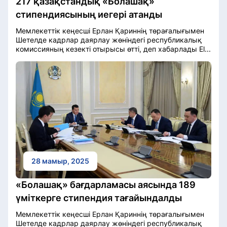
217 қазақстандық «Болашақ»
стипендиясының иегері атанды
Мемлекеттік кеңесші Ерлан Қариннің төрағалығымен
Шетелде кадрлар даярлау жөніндегі республикалық
комиссияның кезекті отырысы өтті, деп хабарлады El...
28 мамыр, 2025
«Болашақ» бағдарламасы аясында 189
үміткерге стипендия тағайындалды
Мемлекеттік кеңесші Ерлан Қариннің төрағалығымен
Шетелде кадрлар даярлау жөніндегі республикалық