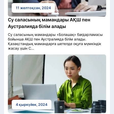
11 желтоқсан, 2024
Су саласының мамандары АҚШ пен
Аустралияда білім алады
Су саласының мамандары «Болашақ» бағдарламасы
бойынша АҚШ пен Аустралияда білім алады.
Қазақстандық мамандарға шетелде оқуға мүмкіндік
жасау үшін С...
4 қыркүйек, 2024