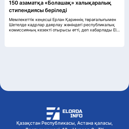
150 азаматқа «Болашақ» халықаралық
стипендиясы беріледі
Мемлекеттік кеңесші Ерлан Қариннің төрағалығымен
Шетелде кадрлар даярлау жөніндегі республикалық
комиссияның кезекті отырысы өтті, деп хабарлады El...
Қазақстан Республикасы, Астана қаласы,