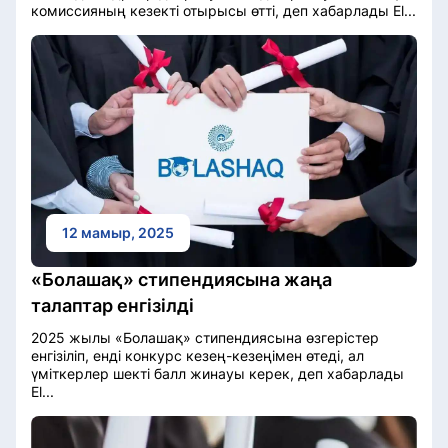
комиссияның кезекті отырысы өтті, деп хабарлады El...
12 мамыр, 2025
«Болашақ» стипендиясына жаңа
талаптар енгізілді
2025 жылы «Болашақ» стипендиясына өзгерістер
енгізіліп, енді конкурс кезең-кезеңімен өтеді, ал
үміткерлер шекті балл жинауы керек, деп хабарлады
El...