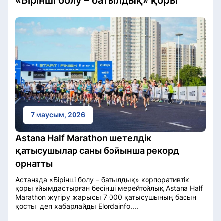
«Бірінші болу – батылдық» қоры
7 маусым, 2026
Astana Half Marathon шетелдік
қатысушылар саны бойынша рекорд
орнатты
Астанада «Бірінші болу – батылдық» корпоративтік
қоры ұйымдастырған бесінші мерейтойлық Astana Half
Marathon жүгіру жарысы 7 000 қатысушының басын
қосты, деп хабарлайды Elordainfo....