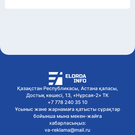
Қазақстан Республикасы, Астана қаласы,
Достық көшесі, 13, «Нұрсая-2» ТК
+7 778 240 35 10
Ұсыныс және жарнамаға қатысты сұрақтар
бойынша мына мекен-жайға
хабарласыңыз:
va-reklama@mail.ru