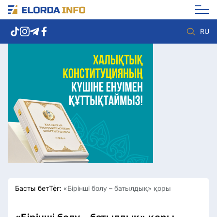
RU
Елорда жаңалықтары
Көзқарас
Саясат
Видео
Әлеумет
Әлем
Экономика
Жолдау
Спорт
Комплаенс қызметі
Мәдениет
Әдеп кодексі
Әртүрлі
Елге қызмет
Басты бет
Тег:
«Бірінші болу – батылдық» қоры