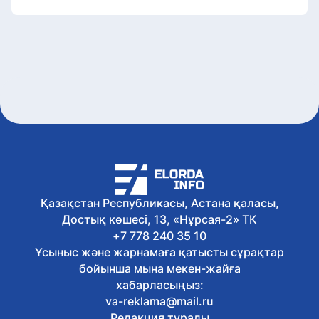
Қазақстан Республикасы, Астана қаласы,
Достық көшесі, 13, «Нұрсая-2» ТК
+7 778 240 35 10
Ұсыныс және жарнамаға қатысты сұрақтар
бойынша мына мекен-жайға
хабарласыңыз:
va-reklama@mail.ru
Редакция туралы