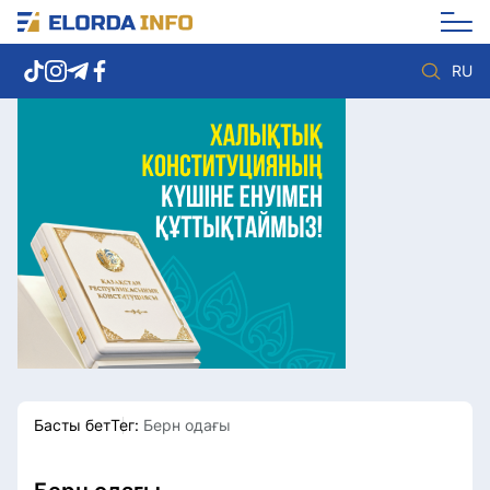
RU
Елорда жаңалықтары
Көзқарас
Саясат
Видео
Әлеумет
Әлем
Экономика
Жолдау
Спорт
Комплаенс қызметі
Мәдениет
Әдеп кодексі
Әртүрлі
Елге қызмет
Басты бет
Тег:
Берн одағы