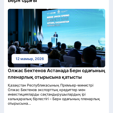
Берн одағы
12 мамыр, 2026
Олжас Бектенов Астанада Берн одағының
пленарлық отырысына қатысты
Қазақстан Республикасының Премьер-министрі
Олжас Бектенов экспорттық кредиттер мен
инвестицияларды сақтандырушылардың ірі
халықаралық бірлестігі – Берн одағының пленарлық
отырысына...