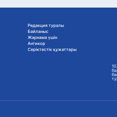
Редакция туралы
Байланыс
Жарнама үшін
Антикор
Серіктестік құжаттары
10
ба
ба
ту