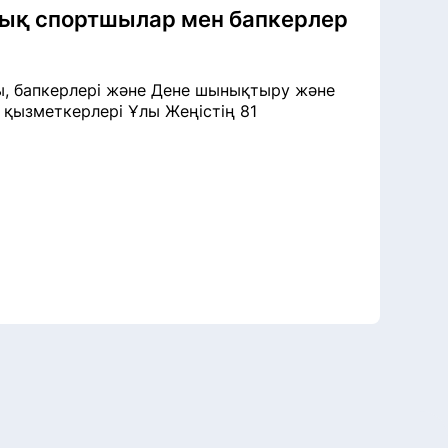
лық спортшылар мен бапкерлер
ы, бапкерлері және Дене шынықтыру және
қызметкерлері Ұлы Жеңістің 81