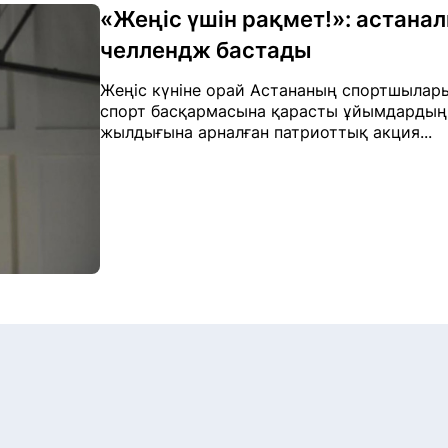
«Жеңіс үшін рақмет!»: астана
челлендж бастады
Жеңіс күніне орай Астананың спортшылар
спорт басқармасына қарасты ұйымдардың 
жылдығына арналған патриоттық акция...