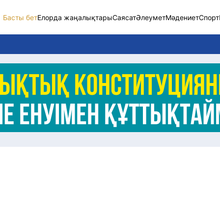
Басты бет
Елорда жаңалықтары
Саясат
Әлеумет
Мәдениет
Спорт
Елорда жаңалықт
Саясат
Әлеумет
Экономика
Спорт
Мәдениет
Әртүрлі