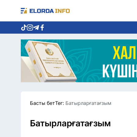
Басты бет
Тег:
Батырларғатағзым
Батырларғатағзым