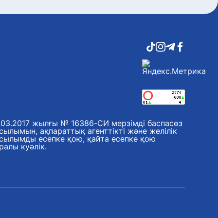
.03.2017 жылғы № 16386-СИ мерзімді баспасөз
сылымын, ақпараттық агенттікті және желілік
сылымды есепке қою, қайта есепке қою
ралы куәлік.