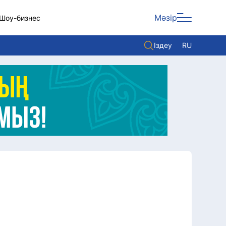
Мәзір
Шоу-бизнес
Іздеу
RU
ары
Көзқарас
Видео
Әлем
Жолдау
Комплаенс қызметі
Әдеп кодексі
Елге қызмет