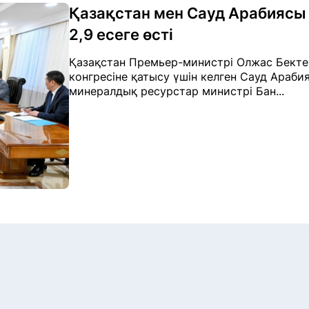
Қазақстан мен Сауд Арабиясы
2,9 есеге өсті
Қазақстан Премьер-министрі Олжас Бектено
конгресіне қатысу үшін келген Сауд Арабия
минералдық ресурстар министрі Бан...