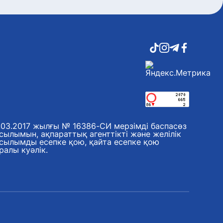
.03.2017 жылғы № 16386-СИ мерзімді баспасөз
сылымын, ақпараттық агенттікті және желілік
сылымды есепке қою, қайта есепке қою
ралы куәлік.