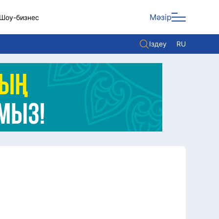
Мәзір
Шоу-бизнес
Іздеу
RU
ары
Көзқарас
Видео
Әлем
Жолдау
Комплаенс қызметі
Әдеп кодексі
Елге қызмет