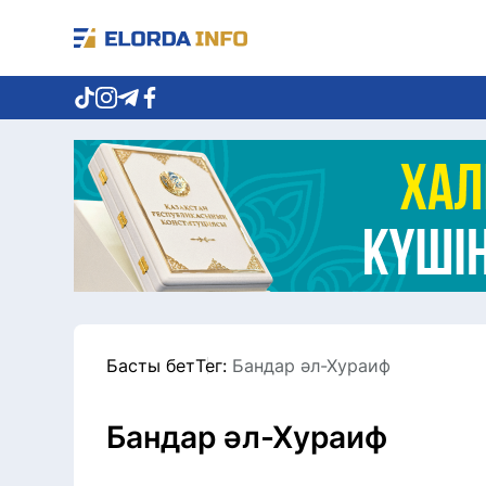
Басты бет
Тег:
Бандар әл-Хураиф
Бандар әл-Хураиф