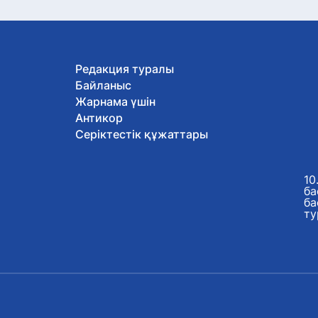
Редакция туралы
Байланыс
Жарнама үшін
Антикор
Серіктестік құжаттары
10
ба
ба
ту