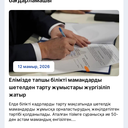
бағдарламашы
12 мамыр, 2026
Елімізде тапшы білікті мамандарды
шетелден тарту жұмыстары жүргізіліп
жатыр
Елде білікті кадрларды тарту мақсатында шетелдік
мамандарды жұмысқа орналастырудың жеңілдетілген
тәртібі қолданылады. Аталған тізімге сұранысқа ие 50-
ден астам мамандық енгізілген....