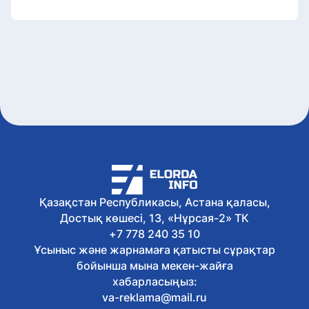
Қазақстан Республикасы, Астана қаласы,
Достық көшесі, 13, «Нұрсая-2» ТК
+7 778 240 35 10
Ұсыныс және жарнамаға қатысты сұрақтар
бойынша мына мекен-жайға
хабарласыңыз:
va-reklama@mail.ru