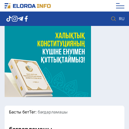
RU
Елорда жаңалықтары
Көзқарас
Саясат
Видео
Әлеумет
Әлем
Экономика
Жолдау
Спорт
Комплаенс қызметі
Мәдениет
Әдеп кодексі
Әртүрлі
Елге қызмет
Басты бет
Тег:
бағдарламашы