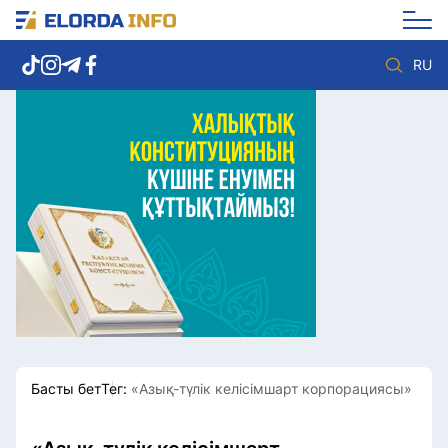
RU
Елорда жаңалықтары
Көзқарас
Саясат
Видео
Әлеумет
Әлем
Экономика
Жолдау
Спорт
Комплаенс қызметі
Мәдениет
Әдеп кодексі
Әртүрлі
Елге қызмет
Басты бет
Тег:
«Азық-түлік келісімшарт корпорациясы»