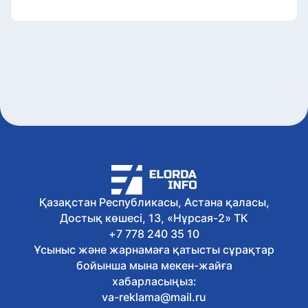
Қазақстан Республикасы, Астана қаласы,
Достық көшесі, 13, «Нұрсая-2» ТК
+7 778 240 35 10
Ұсыныс және жарнамаға қатысты сұрақтар
бойынша мына мекен-жайға
хабарласыңыз:
va-reklama@mail.ru