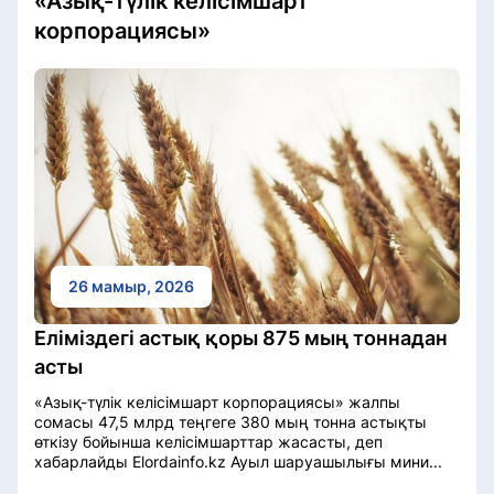
«Азық-түлік келісімшарт
корпорациясы»
26 мамыр, 2026
Еліміздегі астық қоры 875 мың тоннадан
асты
«Азық-түлік келісімшарт корпорациясы» жалпы
сомасы 47,5 млрд теңгеге 380 мың тонна астықты
өткізу бойынша келісімшарттар жасасты, деп
хабарлайды Elordainfo.kz Ауыл шаруашылығы мини...