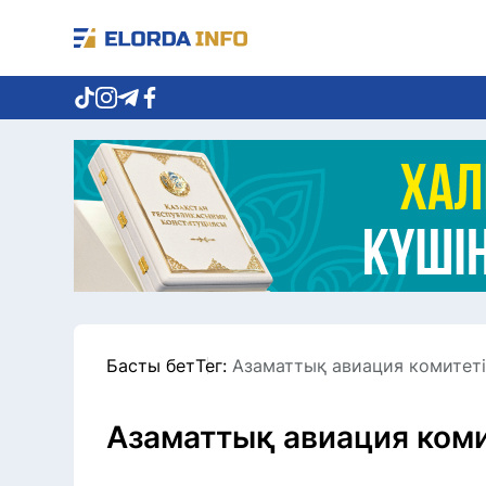
Басты бет
Тег:
Азаматтық авиация комитеті
Азаматтық авиация коми