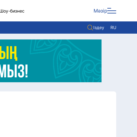
Мәзір
Шоу-бизнес
Іздеу
RU
ары
Көзқарас
Видео
Әлем
Жолдау
Комплаенс қызметі
Әдеп кодексі
Елге қызмет