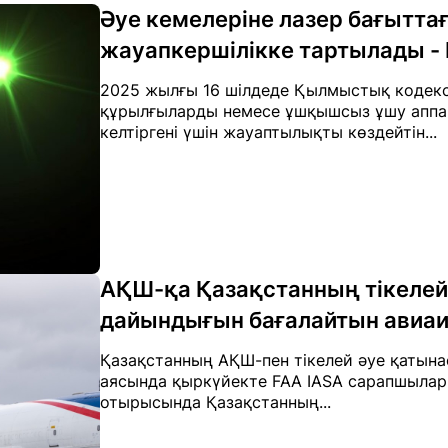
Әуе кемелеріне лазер бағытт
жауапкершілікке тартылады - 
2025 жылғы 16 шілдеде Қылмыстық кодекск
құрылғыларды немесе ұшқышсыз ұшу аппар
келтіргені үшін жауаптылықты көздейтін...
АҚШ-қа Қазақстанның тікелей
дайындығын бағалайтын авиаин
Қазақстанның АҚШ-пен тікелей әуе қатынас
аясында қыркүйекте FAA IASA сарапшылары
отырысында Қазақстанның...