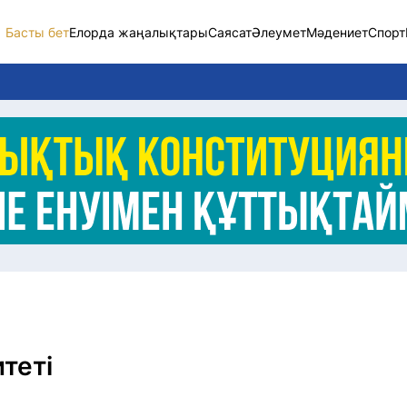
Басты бет
Елорда жаңалықтары
Саясат
Әлеумет
Мәдениет
Спорт
Елорда жаңалықт
Саясат
Әлеумет
Экономика
Спорт
Мәдениет
Әртүрлі
теті