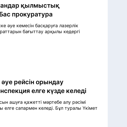
ағандар қылмыстық
Бас прокуратура
е әуе кемесін басқаруға лазерлік
аттарын бағыттау арқылы кедергі
 әуе рейсін орындау
спекция елге күзде келеді
ын ашуға қажетті мәртебе алу рәсімі
 елге сапармен келеді. Бұл туралы Үкімет