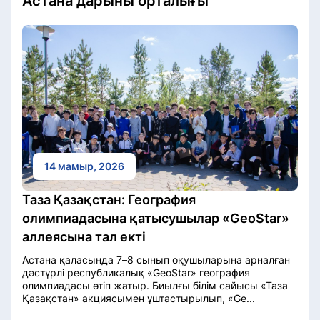
Астана дарыны орталығы
14 мамыр, 2026
Таза Қазақстан: География
олимпиадасына қатысушылар «GeoStar»
аллеясына тал екті
Астана қаласында 7–8 сынып оқушыларына арналған
дәстүрлі республикалық «GeoStar» география
олимпиадасы өтіп жатыр. Биылғы білім сайысы «Таза
Қазақстан» акциясымен ұштастырылып, «Ge...