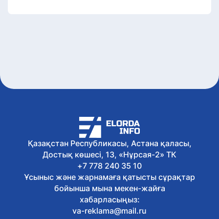
Қазақстан Республикасы, Астана қаласы,
Достық көшесі, 13, «Нұрсая-2» ТК
+7 778 240 35 10
Ұсыныс және жарнамаға қатысты сұрақтар
бойынша мына мекен-жайға
хабарласыңыз:
va-reklama@mail.ru