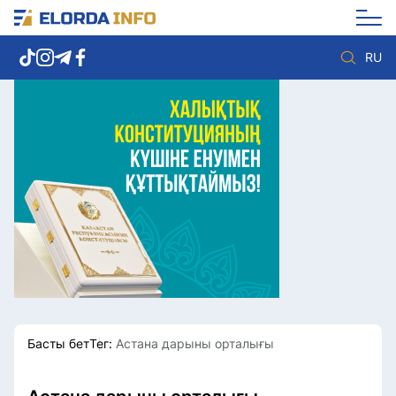
RU
Елорда жаңалықтары
Көзқарас
Саясат
Видео
Әлеумет
Әлем
Экономика
Жолдау
Спорт
Комплаенс қызметі
Мәдениет
Әдеп кодексі
Әртүрлі
Елге қызмет
Басты бет
Тег:
Астана дарыны орталығы