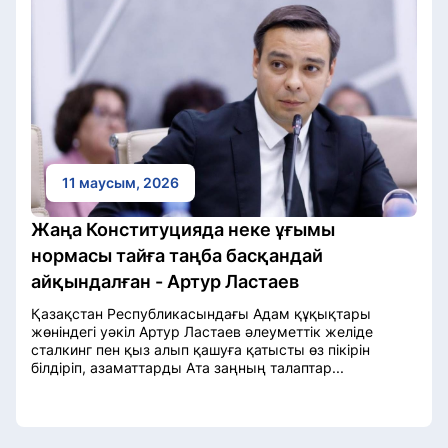
11 маусым, 2026
Жаңа Конституцияда неке ұғымы
нормасы тайға таңба басқандай
айқындалған - Артур Ластаев
Қазақстан Республикасындағы Адам құқықтары
жөніндегі уәкіл Артур Ластаев әлеуметтік желіде
сталкинг пен қыз алып қашуға қатысты өз пікірін
білдіріп, азаматтарды Ата заңның талаптар...