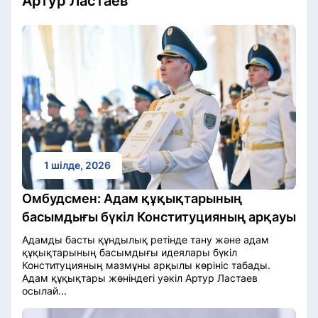
Артур Ластаев
1 шілде, 2026
Омбудсмен: Адам құқықтарының
басымдығы бүкіл Конституцияның арқауы
Адамды басты құндылық ретінде тану және адам
құқықтарының басымдығы идеялары бүкіл
Конституцияның мазмұны арқылы көрініс табады.
Адам құқықтары жөніндегі уәкіл Артур Ластаев
осылай...