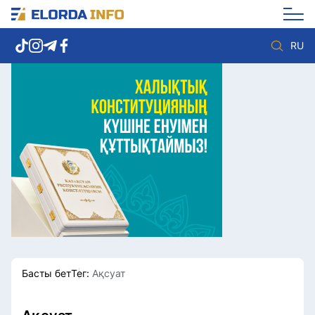
RU
Елорда жаңалықтары
Көзқарас
Саясат
Видео
Әлеумет
Әлем
Экономика
Жолдау
Спорт
Комплаенс қызметі
Мәдениет
Әдеп кодексі
Әртүрлі
Елге қызмет
Басты бет
Тег:
Ақсуат