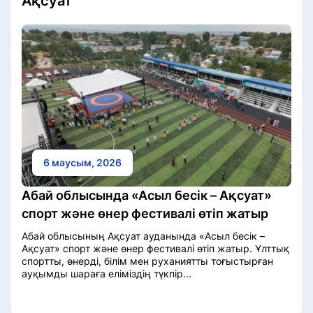
Ақсуат
6 маусым, 2026
Абай облысында «Асыл бесік – Ақсуат»
спорт және өнер фестивалі өтіп жатыр
Абай облысының Ақсуат ауданында «Асыл бесік –
Ақсуат» спорт және өнер фестивалі өтіп жатыр. Ұлттық
спортты, өнерді, білім мен руханиятты тоғыстырған
ауқымды шараға еліміздің түкпір...