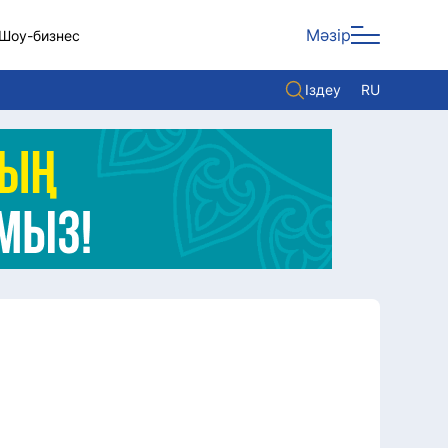
Мәзір
Шоу-бизнес
Іздеу
RU
ары
Көзқарас
Видео
Әлем
Жолдау
Комплаенс қызметі
Әдеп кодексі
Елге қызмет