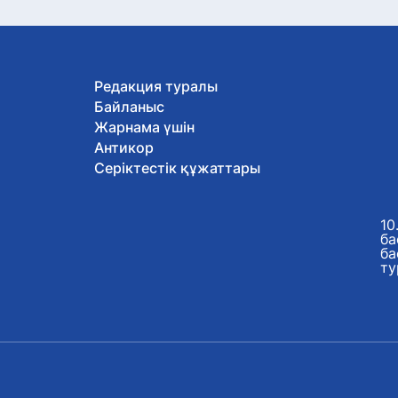
Редакция туралы
Байланыс
Жарнама үшін
Антикор
Серіктестік құжаттары
10
ба
ба
ту