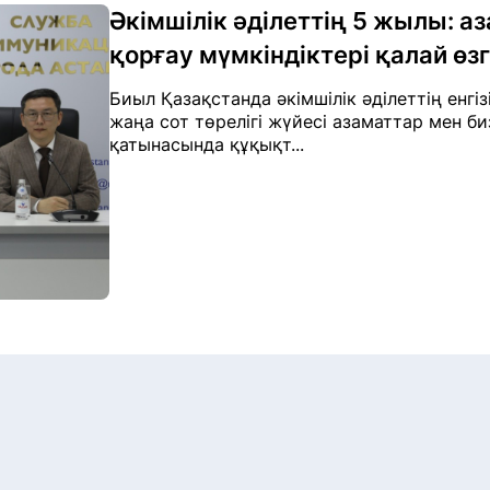
Әкімшілік әділеттің 5 жылы: 
қорғау мүмкіндіктері қалай өз
Биыл Қазақстанда әкімшілік әділеттің енгі
жаңа сот төрелігі жүйесі азаматтар мен б
қатынасында құқықт...