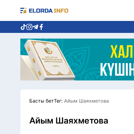
Басты бет
Тег:
Айым Шаяхметова
Айым Шаяхметова