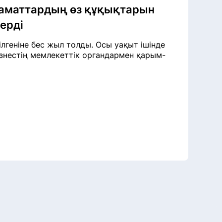
азаматтардың өз құқықтарын
герді
зілгеніне бес жыл толды. Осы уақыт ішінде
изнестің мемлекеттік органдармен қарым-