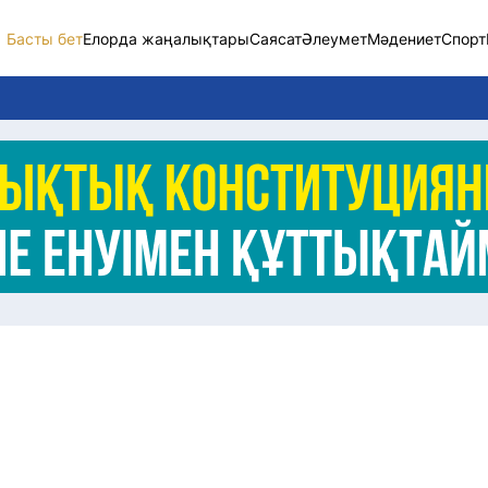
Басты бет
Елорда жаңалықтары
Саясат
Әлеумет
Мәдениет
Спорт
Елорда жаңалықт
Саясат
Әлеумет
Экономика
Спорт
Мәдениет
Әртүрлі