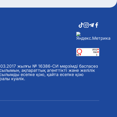
.03.2017 жылғы № 16386-СИ мерзімді баспасөз
сылымын, ақпараттық агенттікті және желілік
сылымды есепке қою, қайта есепке қою
ралы куәлік.