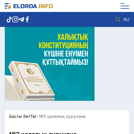
RU
Елорда жаңалықтары
Көзқарас
Саясат
Видео
Әлеумет
Әлем
Экономика
Жолдау
Спорт
Комплаенс қызметі
Мәдениет
Әдеп кодексі
Әртүрлі
Елге қызмет
Басты бет
Тег:
№2 қалалық аурухана