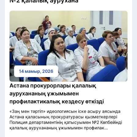
№2 қалалық аурухана
14 мамыр, 2026
Астана прокурорлары қалалық
аурухананың ұжымымен
профилактикалық кездесу өткізді
«Заң мен тәртіп» идеологиясын іске асыру аясында
Астана қаласының прокуратурасы қызметкерлері
Полиция департаментінің қатысуымен №2 Көпбейінді
қалалық аурухананың ұжымымен профилак...