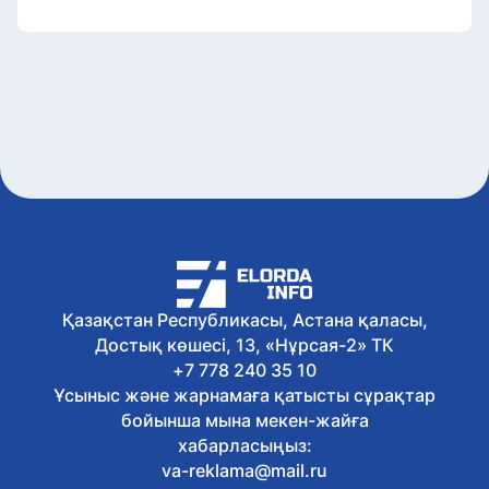
Қазақстан Республикасы, Астана қаласы,
Достық көшесі, 13, «Нұрсая-2» ТК
+7 778 240 35 10
Ұсыныс және жарнамаға қатысты сұрақтар
бойынша мына мекен-жайға
хабарласыңыз:
va-reklama@mail.ru