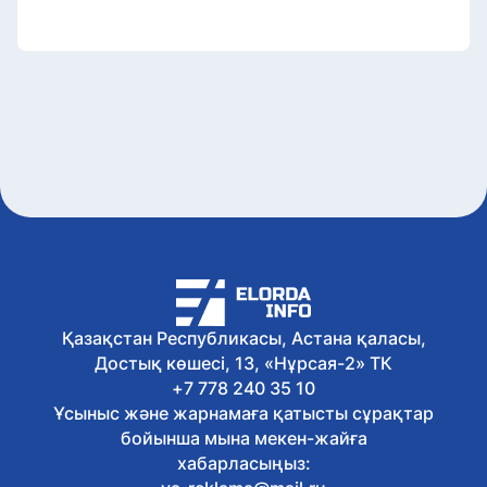
Қазақстан Республикасы, Астана қаласы,
Достық көшесі, 13, «Нұрсая-2» ТК
+7 778 240 35 10
Ұсыныс және жарнамаға қатысты сұрақтар
бойынша мына мекен-жайға
хабарласыңыз: