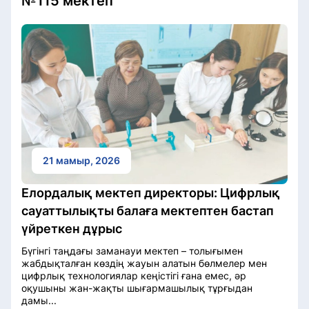
№115 мектеп
21 мамыр, 2026
Елордалық мектеп директоры: Цифр­лық
сауаттылықты балаға мектептен бастап
үйреткен дұрыс
Бүгінгі таңдағы заманауи мектеп – толығымен
жабдықталған көздің жауын алатын бөлмелер мен
цифрлық технологиялар кеңістігі ғана емес, әр
оқушыны жан-жақты шығармашылық тұрғыдан
дамы...