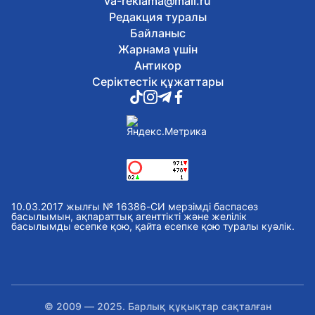
va-reklama@mail.ru
Редакция туралы
Байланыс
Жарнама үшін
Антикор
Серіктестік құжаттары
10.03.2017 жылғы № 16386-СИ мерзімді баспасөз
басылымын, ақпараттық агенттікті және желілік
басылымды есепке қою, қайта есепке қою туралы куәлік.
© 2009 — 2025. Барлық құқықтар сақталған