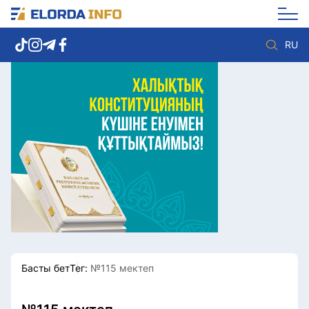
RU
Елорда жаңалықтары
Көзқарас
Саясат
Видео
Әлеумет
Әлем
Экономика
Жолдау
Спорт
Комплаенс қызметі
Мәдениет
Әдеп кодексі
Әртүрлі
Елге қызмет
Басты бет
Тег:
№115 мектеп