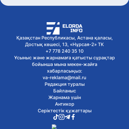
Қазақстан Республикасы, Астана қаласы,
Достық көшесі, 13, «Нұрсая-2» ТК
+7 778 240 35 10
Ұсыныс және жарнамаға қатысты сұрақтар
бойынша мына мекен-жайға
хабарласыңыз:
va-reklama@mail.ru
Редакция туралы
Байланыс
Жарнама үшін
Антикор
Серіктестік құжаттары