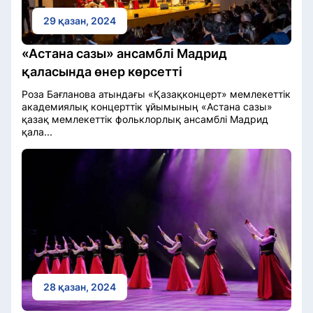
29 қазан, 2024
«Астана сазы» ансамблі Мадрид
қаласында өнер көрсетті
Роза Бағланова атындағы «Қазақконцерт» мемлекеттік
академиялық концерттік ұйымының «Астана сазы»
қазақ мемлекеттік фольклорлық ансамблі Мадрид
қала...
28 қазан, 2024