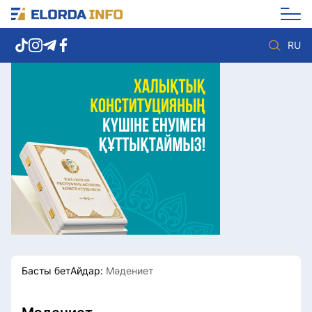
RU
Елорда жаңалықтары
Көзқарас
Саясат
Видео
Әлеумет
Әлем
Экономика
Жолдау
Спорт
Комплаенс қызметі
Мәдениет
Әдеп кодексі
Әртүрлі
Елге қызмет
Басты бет
Айдар:
Мәдениет