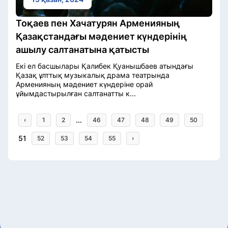
Тоқаев пен Хачатурян Арменияның
Қазақстандағы мәдениет күндерінің
ашылу салтанатына қатысты
Екі ел басшылары Қалибек Қуанышбаев атындағы
Қазақ ұлттық музыкалық драма театрында
Арменияның мәдениет күндеріне орай
ұйымдастырылған салтанатты к...
...
‹
1
2
46
47
48
49
50
51
52
53
54
55
›