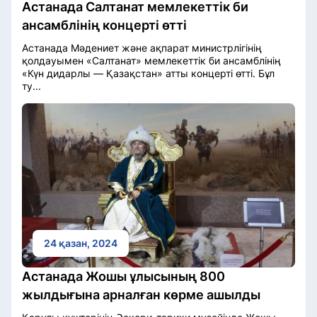
Астанада Салтанат мемлекеттік би
ансамблінің концерті өтті
Астанада Мәдениет және ақпарат министрлігінің
қолдауымен «Салтанат» мемлекеттік би ансамблінің
«Күн дидарлы — Қазақстан» атты концерті өтті. Бұл
ту...
24 қазан, 2024
Астанада Жошы ұлысының 800
жылдығына арналған көрме ашылды