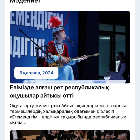
Мәдениет
5 қараша, 2024
Елімізде алғаш рет республикалық
оқушылар айтысы өтті
Оқу-ағарту министрлігі Айтыс ақындары мен жыршы-
термешілердің халықаралық одағымен бірлесіп
«Егемендігім - елдігім» тақырыбында республикалық
«Қола...