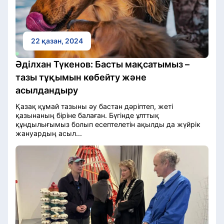
22 қазан, 2024
Әділхан Түкенов: Басты мақсатымыз –
тазы тұқымын көбейту және
асылдандыру
Қазақ құмай тазыны әу бастан дәріптеп, жеті
қазынаның біріне балаған. Бүгінде ұлттық
құндылығымыз болып есептелетін ақылды да жүйрік
жануардың асыл...