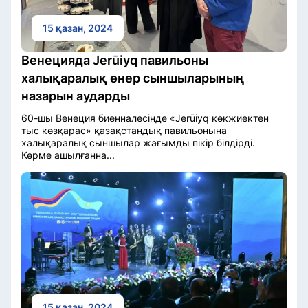
15 қазан, 2024
Венецияда Jerūiyq павильоны
халықаралық өнер сыншыларының
назарын аударды
60-шы Венеция биенналесінде «Jerūiyq көкжиектен
тыс көзқарас» қазақстандық павильонына
халықаралық сыншылар жағымды пікір білдірді.
Көрме ашылғанна...
15 қазан, 2024