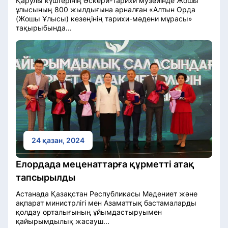
Қарулы күштерінің Әскери-тарихи музейінде Жошы
ұлысының 800 жылдығына арналған «Алтын Орда
(Жошы Ұлысы) кезеңінің тарихи-мәдени мұрасы»
тақырыбында...
24 қазан, 2024
Елордада меценаттарға құрметті атақ
тапсырылды
Астанада Қазақстан Республикасы Мәдениет және
ақпарат министрлігі мен Азаматтық бастамаларды
қолдау орталығының ұйымдастыруымен
қайырымдылық жасауш...