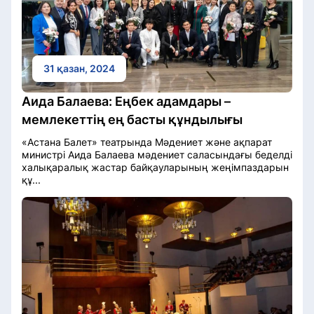
31 қазан, 2024
Аида Балаева: Еңбек адамдары –
мемлекеттің ең басты құндылығы
«Астана Балет» театрында Мәдениет және ақпарат
министрі Аида Балаева мәдениет саласындағы беделді
халықаралық жастар байқауларының жеңімпаздарын
құ...