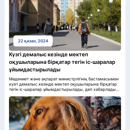
22 қазан, 2024
Күзгі демалыс кезінде мектеп
оқушыларына бірқатар тегін іс-шаралар
ұйымдастырылады
Мәдениет және ақпарат министрлігінің бастамасымен
күзгі демалыс кезінде мектеп оқушыларына бірқатар
тегін іс-шаралар ұйымдастырылады, деп хабарлады...