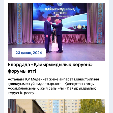
23 қазан, 2024
Елордада «Қайырымдылық керуені»
форумы өтті
Астанада ҚР Мәдениет және ақпарат министрлігінің
қолдауымен ұйымдастырылған Қазақстан халқы
Ассамблеясының жыл сайынғы «Қайырымдылық
керуені» респу...