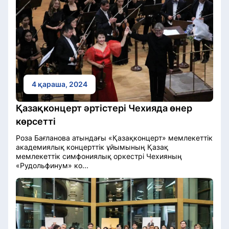
4 қараша, 2024
Қазақконцерт әртістері Чехияда өнер
көрсетті
Роза Бағланова атындағы «Қазақконцерт» мемлекеттік
академиялық концерттік ұйымының Қазақ
мемлекеттік симфониялық оркестрі Чехияның
«Рудольфинум» ко...